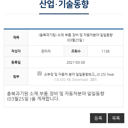
주요 사업
조사·연구 보고서
산업·기술동향
정보 마당
사업공고안내
회원 마당
알림 마당
(충북과기원) 소재.부품.장비 및 자동차분야 일일동향
제목
(03월25일 )
작성자
관리자
조회수
1138
등록일
2021-03-26
소부장 및 자동차 분야 일일동향보고_(3.25).hwp
첨부
(18,432 KB, Download :
201
)
충북과기원 소재.부품.장비 및 자동차분야 일일동향
(03월25일 )을 게재합니다.
등록
목록