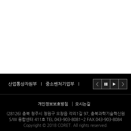
산업통상자원부
중소벤처기업부
충청북도중소벤처기업청
개인정보보호방침
오시는길
(28126) 충북 청주시 청원구 오창읍 각리1길 97, 충북과학기술혁신원
S/W 융합센터 411호 TEL.043-903-8081~2 FAX.043-903-8084
Copyright © 2018 CORET. All rights reserved.