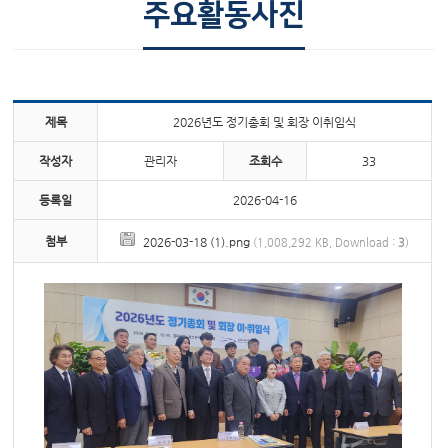
주요 사업
언론보도
주요활동사진
정보 마당
주요활동사진
회원 마당
알림 마당
제목
2026년도 정기총회 및 회장 이취임식
작성자
관리자
조회수
33
등록일
2026-04-16
첨부
2026-03-18 (1).png
(1,008,292 KB, Download :
3
)